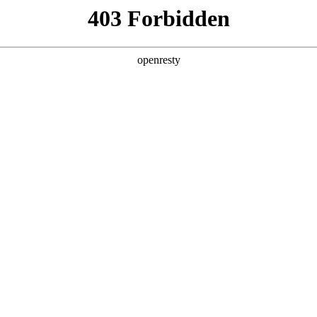
产品及服务
行业解决方案
合作伙伴
投资者关系
服务器
通用算力服务器
计算终端产品
数据